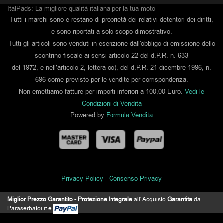
ItalPads: La migliore qualità italiana per la tua moto
Tutti i marchi sono e restano di proprietà dei relativi detentori dei diritti,
e sono riportati a solo scopo dimostrativo.
Tutti gli articoli sono venduti in esenzione dall'obbligo di emissione dello
scontrino fiscale ai sensi articolo 22 del d.P.R. n. 633
del 1972, e nell’articolo 2, lettera oo), del d.P.R. 21 dicembre 1996, n.
696 come previsto per le vendite per corrispondenza.
Non emettiamo fatture per importi inferiori a 100,00 Euro.
Vedi le
Condizioni di Vendita
Powered by
Formula Vendita
Privacy Policy
-
Consenso Privacy
Miglior Prezzo Garantito - Protezione Integrale
all' Acquisto
Garantita
da
IL MIO ACCOUNT
Paraserbatoi.it e