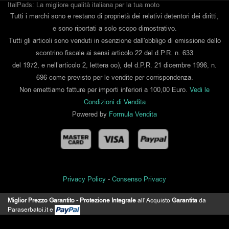
ItalPads: La migliore qualità italiana per la tua moto
Tutti i marchi sono e restano di proprietà dei relativi detentori dei diritti,
e sono riportati a solo scopo dimostrativo.
Tutti gli articoli sono venduti in esenzione dall'obbligo di emissione dello
scontrino fiscale ai sensi articolo 22 del d.P.R. n. 633
del 1972, e nell’articolo 2, lettera oo), del d.P.R. 21 dicembre 1996, n.
696 come previsto per le vendite per corrispondenza.
Non emettiamo fatture per importi inferiori a 100,00 Euro.
Vedi le
Condizioni di Vendita
Powered by
Formula Vendita
Privacy Policy
-
Consenso Privacy
Miglior Prezzo Garantito - Protezione Integrale
all' Acquisto
Garantita
da
IL MIO ACCOUNT
Paraserbatoi.it e