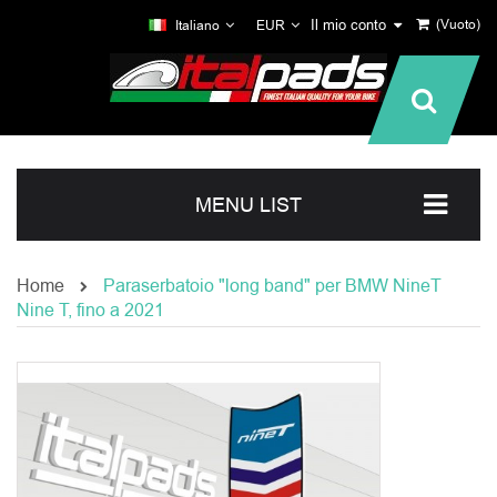
Il mio conto
(Vuoto)
Italiano
EUR
MENU LIST
Home
Paraserbatoio "long band" per BMW NineT
Nine T, fino a 2021