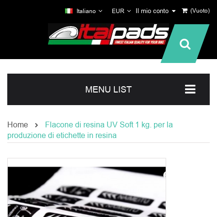
Il mio conto
(Vuoto)
Italiano
EUR
MENU LIST
Home
Flacone di resina UV Soft 1 kg. per la
produzione di etichette in resina