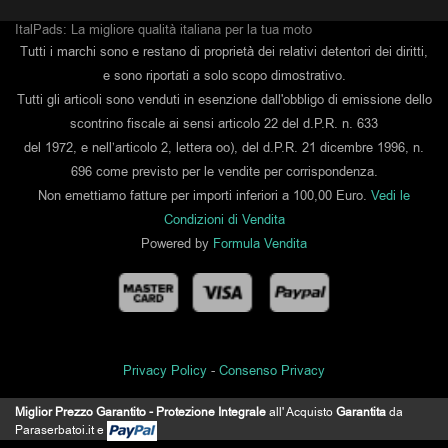
ItalPads: La migliore qualità italiana per la tua moto
Tutti i marchi sono e restano di proprietà dei relativi detentori dei diritti,
e sono riportati a solo scopo dimostrativo.
Tutti gli articoli sono venduti in esenzione dall'obbligo di emissione dello
scontrino fiscale ai sensi articolo 22 del d.P.R. n. 633
del 1972, e nell’articolo 2, lettera oo), del d.P.R. 21 dicembre 1996, n.
696 come previsto per le vendite per corrispondenza.
Non emettiamo fatture per importi inferiori a 100,00 Euro.
Vedi le
Condizioni di Vendita
Powered by
Formula Vendita
Privacy Policy
-
Consenso Privacy
Miglior Prezzo Garantito - Protezione Integrale
all' Acquisto
Garantita
da
IL MIO ACCOUNT
Paraserbatoi.it e