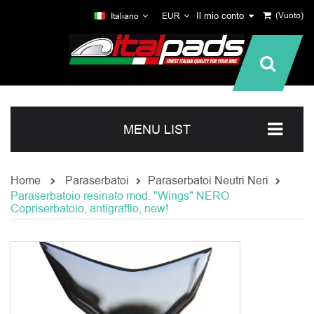
Il mio conto
(Vuoto)
Italiano
EUR
MENU LIST
Home
Paraserbatoi
Paraserbatoi Neutri Neri
Paraserbatoio resinato mod. "Wings" NERO
Copriserbatoio, antigraffio, new!