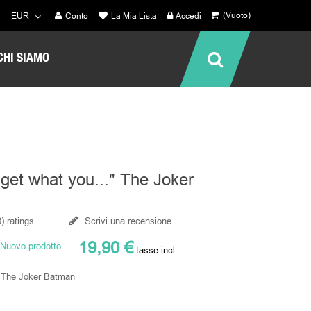
(Vuoto)
EUR
Conto
La Mia Lista
Accedi
CHI SIAMO
get what you..." The Joker
8
) ratings
Scrivi una recensione
19,90 €
Nuovo prodotto
tasse incl.
" The Joker Batman