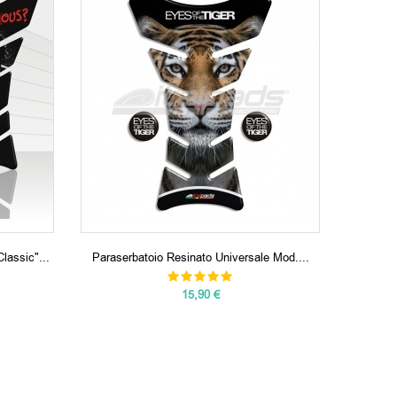
lassic"...
Paraserbatoio Resinato Universale Mod....
Parase
15,90 €