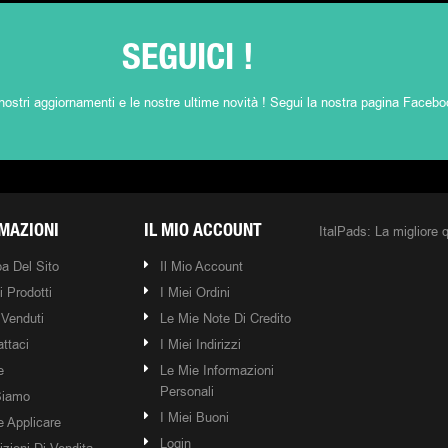
SEGUICI !
nostri aggiornamenti e le nostre ultime novità ! Segui la nostra pagina Facebo
ItalPads: La migliore q
MAZIONI
IL MIO ACCOUNT
a Del Sito
Il Mio Account
 Prodotti
I Miei Ordini
 Venduti
Le Mie Note Di Credito
ttaci
I Miei Indirizzi
e
Le Mie Informazioni
Personali
Siamo
I Miei Buoni
 Applicare
Login