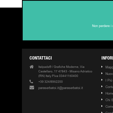
Non perdere i 
CONTATTACI
INFOR
Italpads® / Grafiche Moderne, Via
Mapp
Castellaro, 17 47843 - Misano Adriatico
Nuovi
(RN) Italy P.Iva 03441150400
I Più
+39 324/8952200
Conta
paraserbatoi.it@paraserbatoi.it
Hom
Chi 
Come