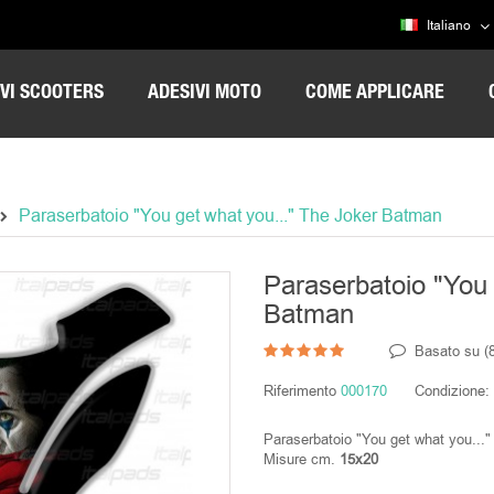
Italiano
VI SCOOTERS
ADESIVI MOTO
COME APPLICARE
Paraserbatoio "You get what you..." The Joker Batman
Paraserbatoio "You 
Batman
Basato su (
Riferimento
000170
Condizione:
Paraserbatoio "You get what you...
Misure cm.
15x20